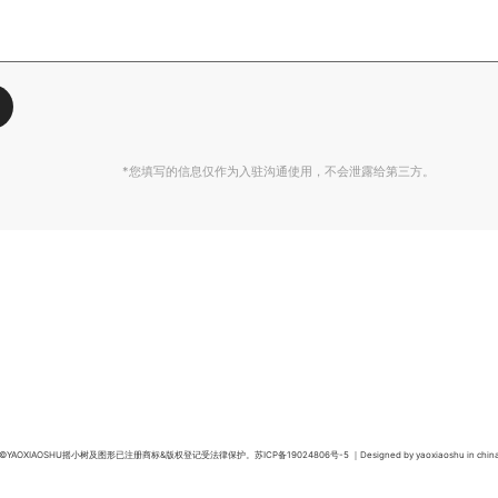
*您填写的信息仅作为入驻沟通使用，不会泄露给第三方。
©️YAOXIAOSHU摇小树及图形已注册商标&版权登记受法律保护。苏ICP备19024806号-5 ｜Designed by yaoxiaoshu in chin